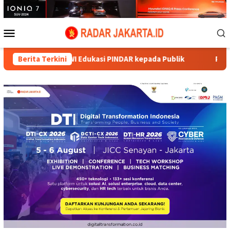
Loncat
ke
konten
Menu
Mobile
at, PWI Edukasi PINDAR kepada Publik
Berita Terkini
Peduli Kebutuhan A