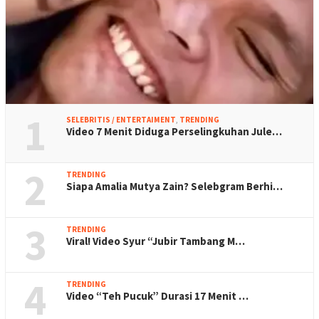
1
SELEBRITIS / ENTERTAIMENT
,
TRENDING
Video 7 Menit Diduga Perselingkuhan Jule…
2
TRENDING
Siapa Amalia Mutya Zain? Selebgram Berhi…
3
TRENDING
Viral! Video Syur “Jubir Tambang M…
4
TRENDING
Video “Teh Pucuk” Durasi 17 Menit …