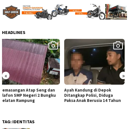
HEADLINES
«
»
Ayah Kandung di Depok
Berkas PT DSI P21, Bareskrim
Ditangkap Polisi, Diduga
Sita Aset Rp425 Miliar
Paksa Anak Berusia 14 Tahun
TAG:
IDENTITAS