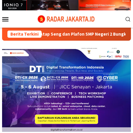
Loncat
ke
konten
Menu
Mobile
sangan Atap Seng dan Plafon SMP Negeri 2 Bungku Selatan Ra
Berita Terkini