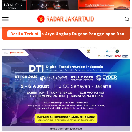
Loncat
ke
konten
Menu
Mobile
es AKBP Dr. Aryo Ungkap Dugaan Penggelapan Dana Nasabah di K
Berita Terkini