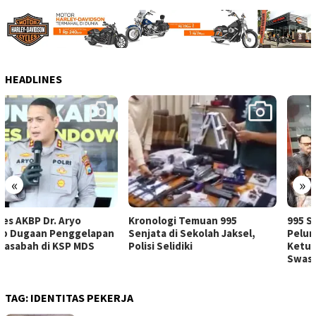
HEADLINES
«
»
Kronologi Temuan 995
995 Senjata dan Ribuan
Senjata di Sekolah Jaksel,
Peluru Ditemukan di Ruang
Polisi Selidiki
Ketua Pengurus Sekolah
Swasta Jaksel
TAG:
IDENTITAS PEKERJA