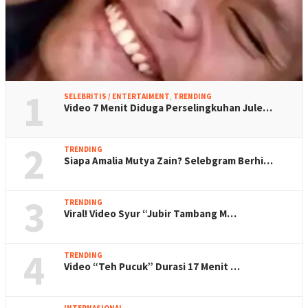
1
SELEBRITIS / ENTERTAIMENT
,
TRENDING
Video 7 Menit Diduga Perselingkuhan Jule…
2
TRENDING
Siapa Amalia Mutya Zain? Selebgram Berhi…
3
TRENDING
Viral! Video Syur “Jubir Tambang M…
4
TRENDING
Video “Teh Pucuk” Durasi 17 Menit …