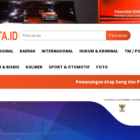
Pencarian
SIONAL
DAERAH
INTERNASIONAL
HUKUM & KRIMINAL
TNI / P
 & BISNIS
KULINER
SPORT & OTOMOTIF
FOTO
Pemasangan Atap Seng dan Plafon SMP Negeri 2 B