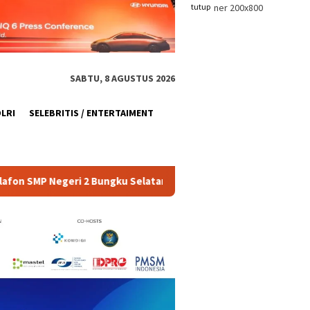
tutup
SABTU, 8 AGUSTUS 2026
OLRI
SELEBRITIS / ENTERTAIMENT
ungku Selatan Rampung
Ayah Kandung di Depok Ditangkap