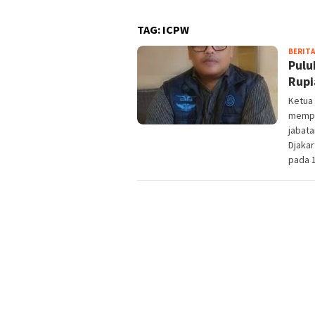
TAG:
ICPW
BERITA
Pulu
Rupi
Ketua 
mempe
jabat
Djakar
pada 1