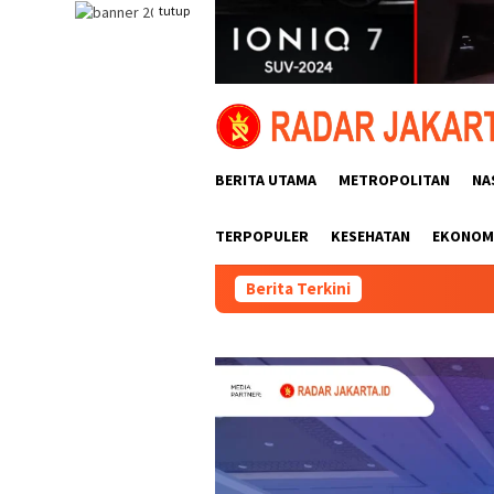
Loncat
tutup
ke
konten
BERITA UTAMA
METROPOLITAN
NA
TERPOPULER
KESEHATAN
EKONOMI
Berita Terkini