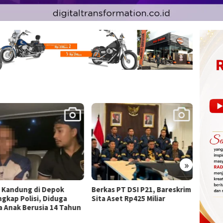
»
as PT DSI P21, Bareskrim
Satgas TMMD Angkut
Pembu
Aset Rp425 Miliar
Material Pasir dengan
129 Mu
Sepeda Motor untuk
yang S
Pekerjaan Rabat Beton Jalan