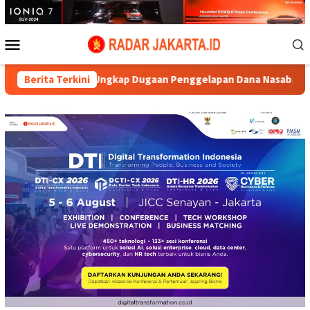
Loncat
ke
konten
Menu
Mobile
 Dr. Aryo Ungkap Dugaan Penggelapan Dana Nasabah di KSP MDS 
Berita Terkini