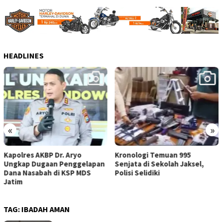
HEADLINES
«
»
Kronologi Temuan 995
995 Senjata dan Ribuan
Senjata di Sekolah Jaksel,
Peluru Ditemukan di Ruang
Polisi Selidiki
Ketua Pengurus Sekolah
Swasta Jaksel
TAG:
IBADAH AMAN