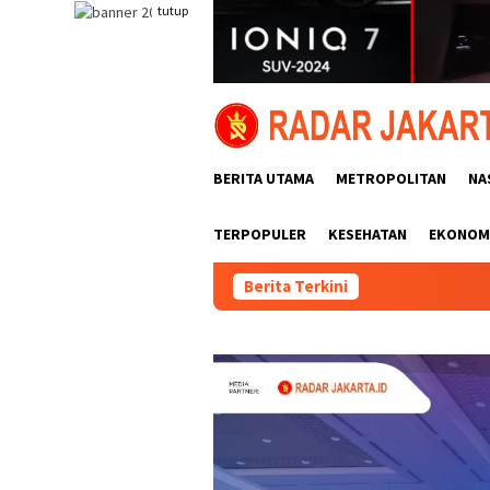
Loncat
tutup
ke
konten
BERITA UTAMA
METROPOLITAN
NA
TERPOPULER
KESEHATAN
EKONOMI
Berita Terkini
In