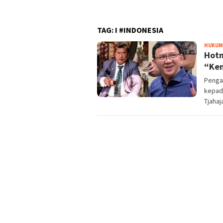
UMKM
TAG:
I #INDONESIA
HUKUM 
Hotm
“Ken
Penga
kepad
Tjahaj