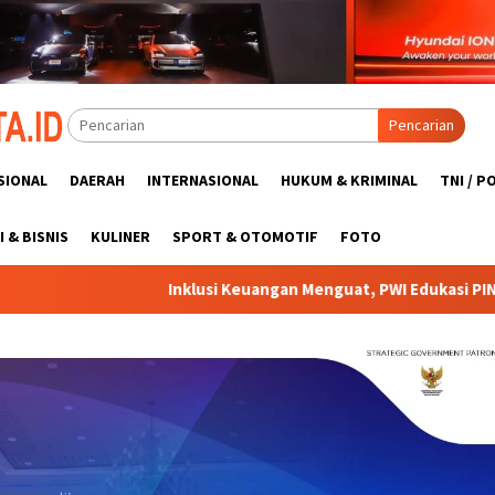
Pencarian
SIONAL
DAERAH
INTERNASIONAL
HUKUM & KRIMINAL
TNI / P
 & BISNIS
KULINER
SPORT & OTOMOTIF
FOTO
klusi Keuangan Menguat, PWI Edukasi PINDAR kepada Publik