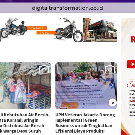
»
Veteran Jakarta Dorong
Prof Henry: Kasus Yurizal Tri
Ekseku
ementasi Green
Chaerawan Jadi Pengingat
Diwarn
ness untuk Tingkatkan
Penting Etika Tenaga
Hukum
ensi Biaya Produksi
Kesehatan di Media Sosial