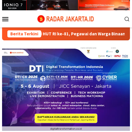
Loncat
ke
konten
Menu
Mobile
ORSENI HUT RI ke-81, Pegawai dan Warga Binaan Antusias Ikut 
Berita Terkini