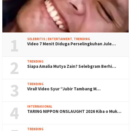
1
SELEBRITIS / ENTERTAIMENT
,
TRENDING
Video 7 Menit Diduga Perselingkuhan Jule…
2
TRENDING
Siapa Amalia Mutya Zain? Selebgram Berhi…
3
TRENDING
Viral! Video Syur “Jubir Tambang M…
4
INTERNASIONAL
TARING NIPPON ONSLAUGHT 2026 Kiba o Muk…
TRENDING