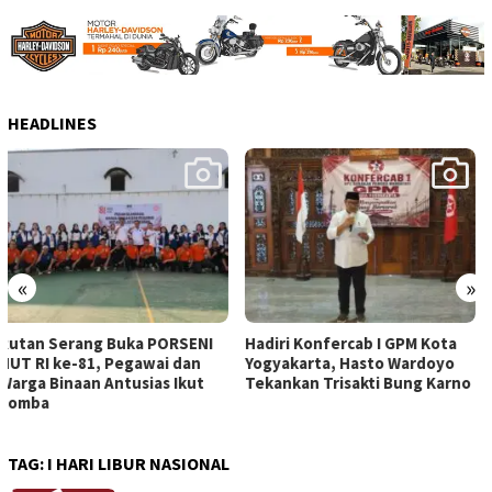
HEADLINES
«
»
Hadiri Konfercab I GPM Kota
Renovasi RTLH Milik Ibu
Yogyakarta, Hasto Wardoyo
Samsiah Memasuki Tahap
Tekankan Trisakti Bung Karno
Pemasangan Lantai dan
Dinding Dapur
TAG:
I HARI LIBUR NASIONAL