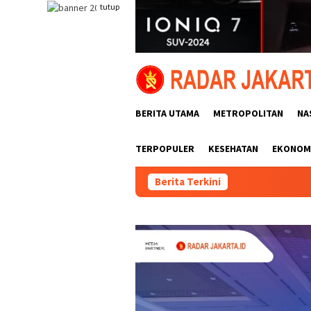
Loncat
tutup
ke
konten
BERITA UTAMA
METROPOLITAN
NA
TERPOPULER
KESEHATAN
EKONOMI
Berita Terkini