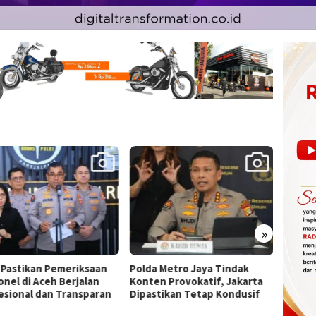
»
a Metro Jaya Tindak
14 Tahun Mengabdi, IWO
Rayaka
en Provokatif, Jakarta
Berbagi Kebahagiaan di SD
Jakart
stikan Tetap Kondusif
Muhammadiyah Bukit Duri
Spesia
Kemer