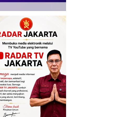
n HUT RI, Vasaka Hotel
Tujuh Jam Diperiksa Tim 9
Polri P
a Hadirkan Promo
Kejagung, Febrie Kembali ke
Personel
l “Hadiah
Rutan KPK
Profesi
dekaan”