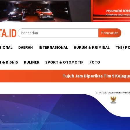
Pencarian
SIONAL
DAERAH
INTERNASIONAL
HUKUM & KRIMINAL
TNI / P
 & BISNIS
KULINER
SPORT & OTOMOTIF
FOTO
Tujuh Jam Diperiksa Tim 9 Kejagung, Febrie Kembali ke