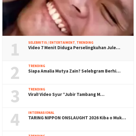
1
SELEBRITIS / ENTERTAIMENT
,
TRENDING
Video 7 Menit Diduga Perselingkuhan Jule…
2
TRENDING
Siapa Amalia Mutya Zain? Selebgram Berhi…
3
TRENDING
Viral! Video Syur “Jubir Tambang M…
4
INTERNASIONAL
TARING NIPPON ONSLAUGHT 2026 Kiba o Muk…