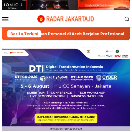
Loncat
ke
konten
Menu
Mobile
Pemeriksaan Personel di Aceh Berjalan Profesional dan Transpara
Berita Terkini