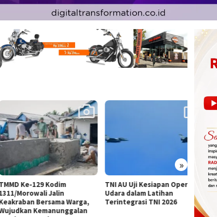
»
 Ke-129 Kodim
TNI AU Uji Kesiapan Operasi
Antus
/Morowali Jalin
Udara dalam Latihan
Kepul
raban Bersama Warga,
Terintegrasi TNI 2026
TMMD 
dkan Kemanunggalan
1311/