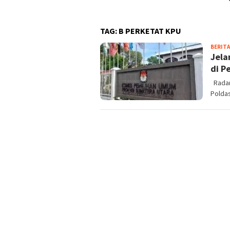
TNI 
TAG:
B PERKETAT KPU
BERITA
Jela
di P
Radarj
Polda