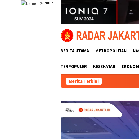
Loncat
tutup
ke
konten
BERITA UTAMA
METROPOLITAN
NA
TERPOPULER
KESEHATAN
EKONOMI
Berita Terkini
Pemasanga