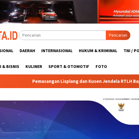
Pencarian
SIONAL
DAERAH
INTERNASIONAL
HUKUM & KRIMINAL
TNI / P
 & BISNIS
KULINER
SPORT & OTOMOTIF
FOTO
n Lisplang dan Kusen Jendela RTLH Bapak Nardianto Terus Dik