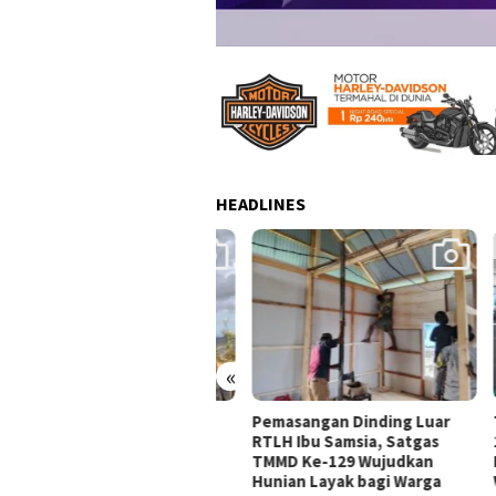
HEADLINES
«
asangan Lisplang dan
Pemasangan Dinding Luar
TMMD
en Jendela RTLH Bapak
RTLH Ibu Samsia, Satgas
1311
dianto Terus Dikebut
TMMD Ke-129 Wujudkan
Keak
tgas TMMD Ke-129
Hunian Layak bagi Warga
Wuju