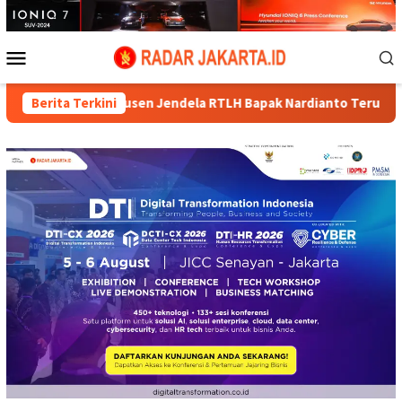
Loncat
ke
konten
Menu
Mobile
g dan Kusen Jendela RTLH Bapak Nardianto Terus Dikebut Satg
Berita Terkini