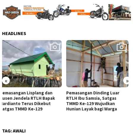
HEADLINES
«
»
Pemasangan Dinding Luar
TMMD Ke-129 Kodim
RTLH Ibu Samsia, Satgas
1311/Morowali Jalin
TMMD Ke-129 Wujudkan
Keakraban Bersama Warga,
Hunian Layak bagi Warga
Wujudkan Kemanunggalan
TNI dengan Rakyat
TAG:
AWALI