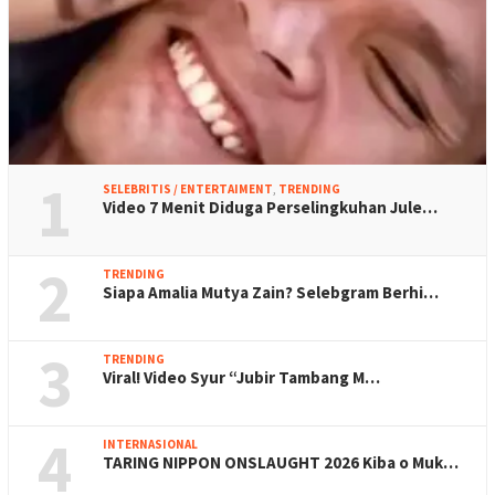
1
SELEBRITIS / ENTERTAIMENT
,
TRENDING
Video 7 Menit Diduga Perselingkuhan Jule…
2
TRENDING
Siapa Amalia Mutya Zain? Selebgram Berhi…
3
TRENDING
Viral! Video Syur “Jubir Tambang M…
4
INTERNASIONAL
TARING NIPPON ONSLAUGHT 2026 Kiba o Muk…