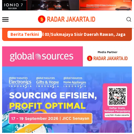
Loncat
ke
konten
Menu
Mobile
aung Koramil 03/Sukmajaya Sisir Daerah Rawan, Jaga Kamtibmas di
Berita Terkini