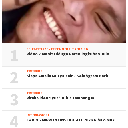
1
SELEBRITIS / ENTERTAIMENT
,
TRENDING
Video 7 Menit Diduga Perselingkuhan Jule…
2
TRENDING
Siapa Amalia Mutya Zain? Selebgram Berhi…
3
TRENDING
Viral! Video Syur “Jubir Tambang M…
4
INTERNASIONAL
TARING NIPPON ONSLAUGHT 2026 Kiba o Muk…