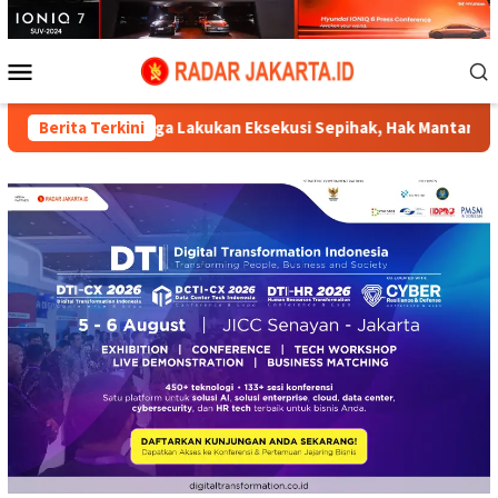
Loncat
ke
konten
Menu
Mobile
PSI Diduga Lakukan Eksekusi Sepihak, Hak Mantan Karyawan PT 
Berita Terkini