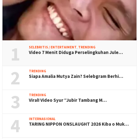
1
SELEBRITIS / ENTERTAIMENT
,
TRENDING
Video 7 Menit Diduga Perselingkuhan Jule…
2
TRENDING
Siapa Amalia Mutya Zain? Selebgram Berhi…
3
TRENDING
Viral! Video Syur “Jubir Tambang M…
4
INTERNASIONAL
TARING NIPPON ONSLAUGHT 2026 Kiba o Muk…