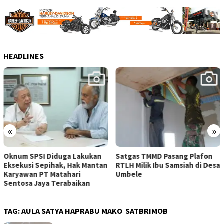
HEADLINES
«
»
Satgas TMMD Pasang Plafon
Pengecatan Miniatur Perahu
RTLH Milik Ibu Samsiah di Desa
Kayu di Desa Umbele Telah
Umbele
Selesai
TAG:
AULA SATYA HAPRABU MAKO SATBRIMOB