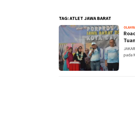
TNI 
TAG:
ATLET JAWA BARAT
OLAHR
Road
Tua
JAKART
pada 