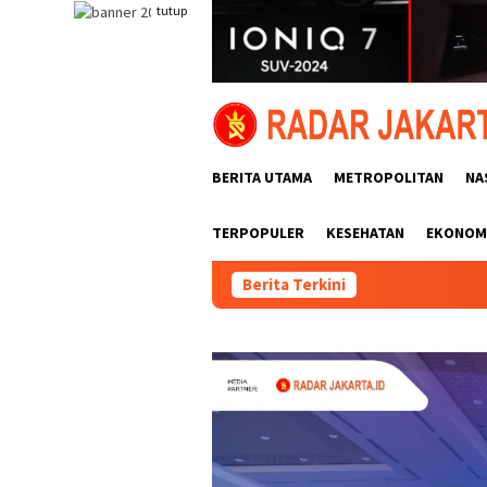
Loncat
tutup
ke
konten
BERITA UTAMA
METROPOLITAN
NA
TERPOPULER
KESEHATAN
EKONOMI
Berita Terkini
Pemasa