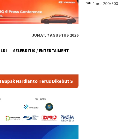
tutup
JUMAT, 7 AGUSTUS 2026
OLRI
SELEBRITIS / ENTERTAIMENT
Dikebut Satgas TMMD Ke-129
Pemasangan Dinding Luar R