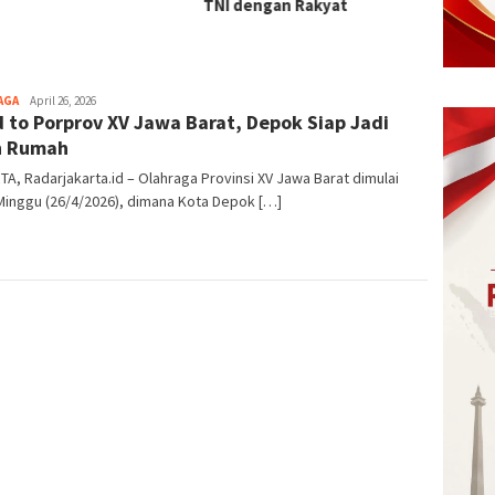
dengan Rakyat
AGA
Ilham
April 26, 2026
 to Porprov XV Jawa Barat, Depok Siap Jadi
Akbar
n Rumah
A, Radarjakarta.id – Olahraga Provinsi XV Jawa Barat dimulai
Minggu (26/4/2026), dimana Kota Depok […]