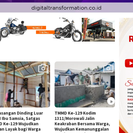
»
 Ke-129 Kodim
TNI AU Uji Kesiapan Operasi
Antus
/Morowali Jalin
Udara dalam Latihan
Kepul
raban Bersama Warga,
Terintegrasi TNI 2026
TMMD 
dkan Kemanunggalan
1311/