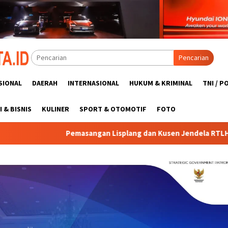
Pencarian
SIONAL
DAERAH
INTERNASIONAL
HUKUM & KRIMINAL
TNI / P
 & BISNIS
KULINER
SPORT & OTOMOTIF
FOTO
ngan Lisplang dan Kusen Jendela RTLH Bapak Nardianto Terus 