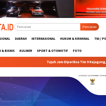
Pencarian
SIONAL
DAERAH
INTERNASIONAL
HUKUM & KRIMINAL
TNI / P
 & BISNIS
KULINER
SPORT & OTOMOTIF
FOTO
Tujuh Jam Diperiksa Tim 9 Kejagung, Febrie Kembali ke Rutan K