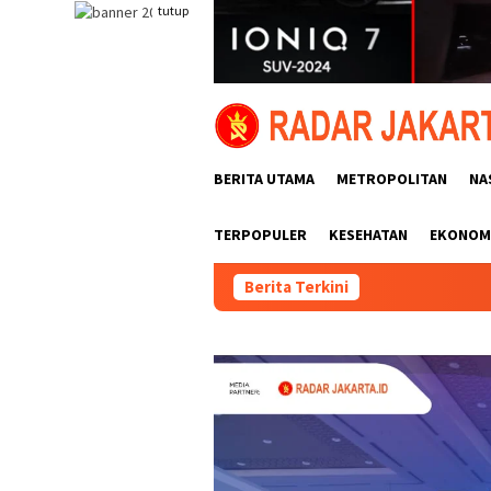
Loncat
tutup
ke
konten
BERITA UTAMA
METROPOLITAN
NA
TERPOPULER
KESEHATAN
EKONOMI
Berita Terkini