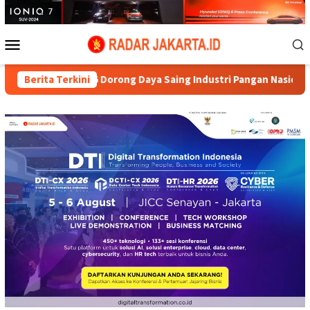
Loncat
ke
konten
Menu
Mobile
 Dorong Daya Saing Industri Pangan Nasional Hadapi Pasar Global
Berita Terkini