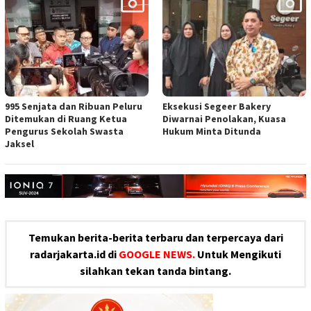
995 Senjata dan Ribuan Peluru
Eksekusi Segeer Bakery
Ditemukan di Ruang Ketua
Diwarnai Penolakan, Kuasa
Pengurus Sekolah Swasta
Hukum Minta Ditunda
Jaksel
Temukan berita-berita terbaru dan terpercaya dari
radarjakarta.id di
GOOGLE NEWS.
Untuk Mengikuti
silahkan tekan tanda bintang.