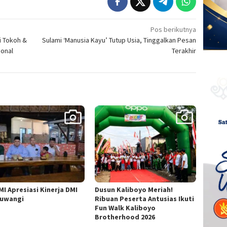
Pos berikutnya
i Tokoh &
Sulami ‘Manusia Kayu’ Tutup Usia, Tinggalkan Pesan
ional
Terakhir
MI Apresiasi Kinerja DMI
Dusun Kaliboyo Meriah!
uwangi
Ribuan Peserta Antusias Ikuti
Fun Walk Kaliboyo
Brotherhood 2026