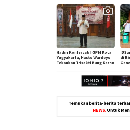
Hadiri Konfercab I GPM Kota
IDSu
Yogyakarta, Hasto Wardoyo
di B
Tekankan Trisakti Bung Karno
Gene
Temukan berita-berita terbar
NEWS.
Untuk Meng