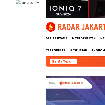
Loncat
tutup
ke
konten
BERITA UTAMA
METROPOLITAN
NA
TERPOPULER
KESEHATAN
EKONOMI
Berita Terkini
Pekerjaan Rabat Jalan B