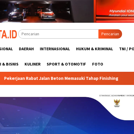
Pencarian
SIONAL
DAERAH
INTERNASIONAL
HUKUM & KRIMINAL
TNI / P
 & BISNIS
KULINER
SPORT & OTOMOTIF
FOTO
eton Memasuki Tahap Finishing
Gotong Royong Satgas TM