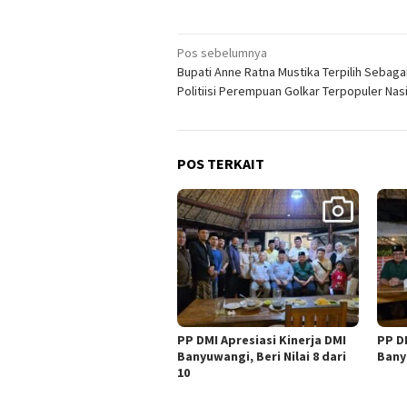
Navigasi
Pos sebelumnya
Bupati Anne Ratna Mustika Terpilih Sebaga
pos
Politiisi Perempuan Golkar Terpopuler Nas
POS TERKAIT
PP DMI Apresiasi Kinerja DMI
PP D
Banyuwangi, Beri Nilai 8 dari
Bany
10