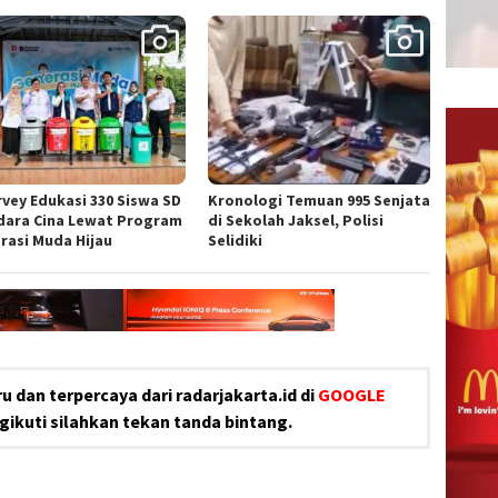
rvey Edukasi 330 Siswa SD
Kronologi Temuan 995 Senjata
idara Cina Lewat Program
di Sekolah Jaksel, Polisi
rasi Muda Hijau
Selidiki
u dan terpercaya dari radarjakarta.id di
GOOGLE
ikuti silahkan tekan tanda bintang.