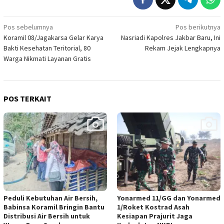
Navigasi
Pos sebelumnya
Pos berikutnya
Koramil 08/Jagakarsa Gelar Karya
Nasriadi Kapolres Jakbar Baru, Ini
pos
Bakti Kesehatan Teritorial, 80
Rekam Jejak Lengkapnya
Warga Nikmati Layanan Gratis
POS TERKAIT
Peduli Kebutuhan Air Bersih,
Yonarmed 11/GG dan Yonarmed
Babinsa Koramil Bringin Bantu
1/Roket Kostrad Asah
Distribusi Air Bersih untuk
Kesiapan Prajurit Jaga