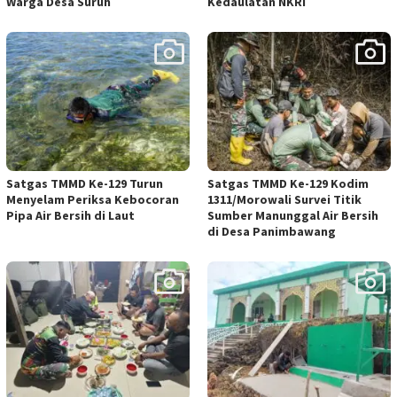
Warga Desa Suruh
Kedaulatan NKRI
Satgas TMMD Ke-129 Turun
Satgas TMMD Ke-129 Kodim
Menyelam Periksa Kebocoran
1311/Morowali Survei Titik
Pipa Air Bersih di Laut
Sumber Manunggal Air Bersih
di Desa Panimbawang