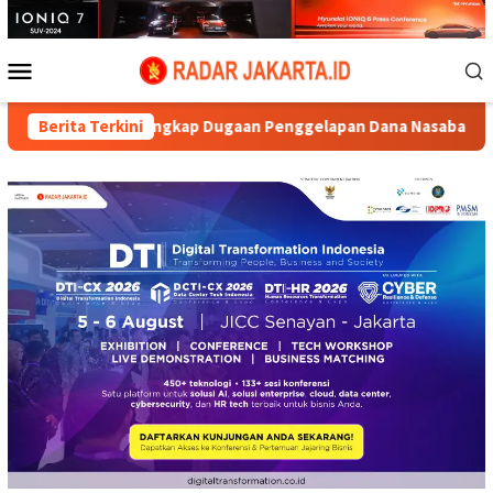
Loncat
ke
konten
Menu
Mobile
o Ungkap Dugaan Penggelapan Dana Nasabah di KSP MDS Jatim
Berita Terkini