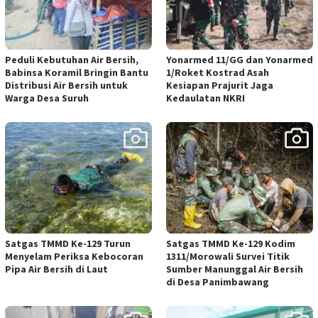
Peduli Kebutuhan Air Bersih,
Yonarmed 11/GG dan Yonarmed
Babinsa Koramil Bringin Bantu
1/Roket Kostrad Asah
Distribusi Air Bersih untuk
Kesiapan Prajurit Jaga
Warga Desa Suruh
Kedaulatan NKRI
Satgas TMMD Ke-129 Turun
Satgas TMMD Ke-129 Kodim
Menyelam Periksa Kebocoran
1311/Morowali Survei Titik
Pipa Air Bersih di Laut
Sumber Manunggal Air Bersih
di Desa Panimbawang