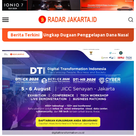
Loncat
ke
konten
Menu
Mobile
Aryo Ungkap Dugaan Penggelapan Dana Nasabah di KSP MDS Jatim
Berita Terkini