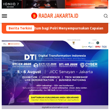
Loncat
ke
konten
Menu
Mobile
ntum bagi Polri Menyempurnakan Capaian setelah Membongkar K
Berita Terkini