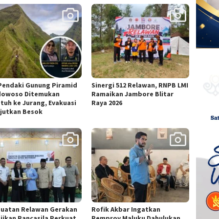
Pendaki Gunung Piramid
Sinergi 512 Relawan, RNPB LMI
owoso Ditemukan
Ramaikan Jambore Blitar
atuh ke Jurang, Evakuasi
Raya 2026
njutkan Besok
uatan Relawan Gerakan
Rofik Akbar Ingatkan
jikan Pancasila Perkuat
Pemprov Maluku Dahulukan