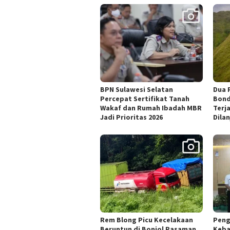
BPN Sulawesi Selatan
Dua 
Percepat Sertifikat Tanah
Bond
Wakaf dan Rumah Ibadah MBR
Terj
Jadi Prioritas 2026
Dila
Rem Blong Picu Kecelakaan
Peng
Beruntun di Bonjol Pasaman,
Keba