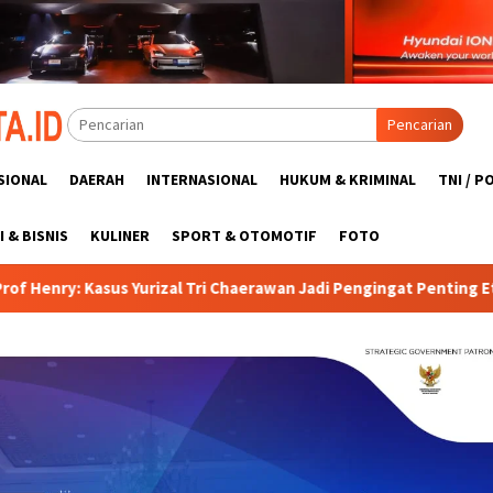
Pencarian
SIONAL
DAERAH
INTERNASIONAL
HUKUM & KRIMINAL
TNI / P
 & BISNIS
KULINER
SPORT & OTOMOTIF
FOTO
 Tri Chaerawan Jadi Pengingat Penting Etika Tenaga Kesehatan di 