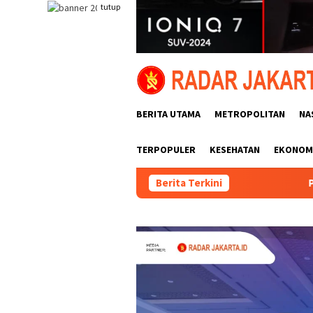
Loncat
tutup
ke
konten
BERITA UTAMA
METROPOLITAN
NA
TERPOPULER
KESEHATAN
EKONOMI
Berita Terkini
Prof Henry: Kasus Yurizal