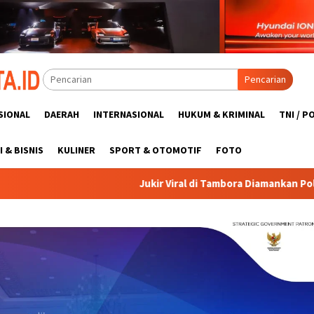
Pencarian
SIONAL
DAERAH
INTERNASIONAL
HUKUM & KRIMINAL
TNI / P
 & BISNIS
KULINER
SPORT & OTOMOTIF
FOTO
Jukir Viral di Tambora Diamankan Polisi Usai Ajak Pengendara D