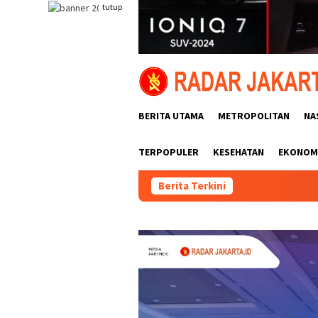
Loncat
tutup
ke
konten
BERITA UTAMA
METROPOLITAN
NA
TERPOPULER
KESEHATAN
EKONOMI
Berita Terkini